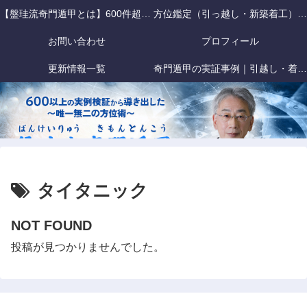
【盤珪流奇門遁甲とは】600件超の事故検証データに基づく「戦略的」方位術
方位鑑定（引っ越し・新築着工）｜盤珪流奇門遁甲
お問い合わせ
プロフィール
更新情報一覧
奇門遁甲の実証事例｜引越し・着工・旅行の方位吉凶を盤珪流で徹底検証
タイタニック
NOT FOUND
投稿が見つかりませんでした。