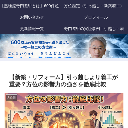
【盤珪流奇門遁甲とは】600件超の事故検証データに基づく「戦略的」方位術
方位鑑定（引っ越し・新築着工）｜盤珪流奇門遁甲
お問い合わせ
プロフィール
更新情報一覧
奇門遁甲の実証事例｜引越し・着工・旅行の方位吉凶を盤珪流で徹底検証
【新築・リフォーム】引っ越しより着工が
重要？方位の影響力の強さを徹底比較
方位術