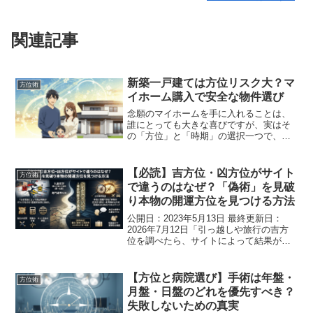
関連記事
新築一戸建ては方位リスク大？マ
方位術
イホーム購入で安全な物件選び
念願のマイホームを手に入れることは、
誰にとっても大きな喜びですが、実はそ
の「方位」と「時期」の選択一つで、そ
の後の運勢が大きく左右されることをご
存じですか？方位や時間が持つエネルギ
ーは、私たちの人生に絶大な影響を与え
【必読】吉方位・凶方位がサイト
方位術
ます。特に、人生の最大の...
で違うのはなぜ？「偽術」を見破
り本物の開運方位を見つける方法
公開日：2023年5月13日 最終更新日：
2026年7月12日「引っ越しや旅行の吉方
位を調べたら、サイトによって結果がバ
ラバラ……」「Aのサイトでは吉なのに、
Bでは凶と出た。一体どちらを信じればい
いの？」方位術に関心を持たれた方な
【方位と病院選び】手術は年盤・
方位術
ら、一度は...
月盤・日盤のどれを優先すべき？
失敗しないための真実