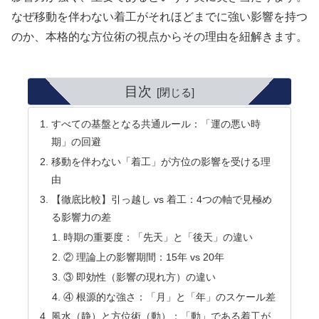
なぜ移動を伴わない着工がそれほどまでに強い影響を持つ
のか、本格的な方位術の視点からその理由を紐解きます。
目次
すべての基盤となる共通ルール：「運の悪い時
期」の回避
移動を伴わない「着工」が方位の影響を受ける理
由
【徹底比較】引っ越し vs 着工：4つの軸で見極め
る影響力の差
時期の重要度：「先天」と「後天」の違い
② 理論上の影響期間：15年 vs 20年
③ 即効性（影響の現れ方）の違い
④ 根源的な強さ：「月」と「年」のスケール差
風水（静）と方位術（動）：「動」である着工が