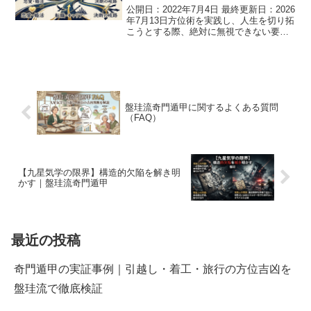
公開日：2022年7月4日 最終更新日：2026
年7月13日方位術を実践し、人生を切り拓
こうとする際、絶対に無視できない要素
があります。それが「自分自身の命運や
運勢」です。どれほど強力な吉方位へ移
動したとしても、自分自身の運勢が著し
く低下し...
盤珪流奇門遁甲に関するよくある質問
（FAQ）
【九星気学の限界】構造的欠陥を解き明
かす｜盤珪流奇門遁甲
最近の投稿
奇門遁甲の実証事例｜引越し・着工・旅行の方位吉凶を
盤珪流で徹底検証