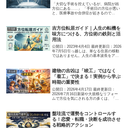
「大切な手術を控えているが、病院が凶
方位にある……」 「手術日の方位が悪い
と、医療事故や合併症が起きるので
は？」手術という人生の節目において、
方位の吉凶を気にされる方は少なくあり
ません。ネット上では「年盤が重要」
吉方位転居ガイド｜人生の転機を
方位術
「日盤を合わせろ」といった様...
味方につける、方位術の鉄則と活
用法
公開日：2023年4月4日 最終更新日：2026
年7月5日引っ越しは、単なる住居の移動
ではありません。人生の基本波長をアッ
プデートし、運勢の土台を再構築する、
極めて重要な「戦略的転居」です。本記
事では、42年にわたる研究と900件以上の
建物の吉凶は「竣工」ではなく
方位術
事例...
「着工」で決まる！実例から学ぶ
時期の重要性
公開日：2026年4月17日 最終更新日：
2026年7月16日新築や大規模なリフォー
ムで方位を気にされる方の多くは、「い
つ完成して入居するか（竣工・入居時
期）」を最優先に考えがちです。しか
し、事実と実証を重視する本格的な方位
盤珪流で運勢をコントロールす
盤珪流奇門遁甲
術の視点から言え...
る！恋愛・転職・決断を成功させ
る戦略的アクション