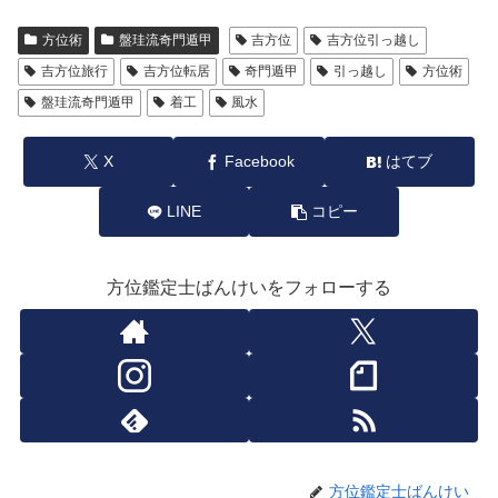
方位術
盤珪流奇門遁甲
吉方位
吉方位引っ越し
吉方位旅行
吉方位転居
奇門遁甲
引っ越し
方位術
盤珪流奇門遁甲
着工
風水
X
Facebook
はてブ
LINE
コピー
方位鑑定士ばんけいをフォローする
方位鑑定士ばんけい