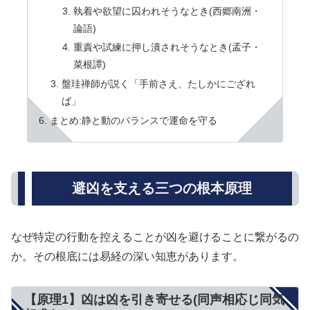
執着や欲望に囚われそうなとき(西郷南洲・
論語)
重責や試練に押し潰されそうなとき(孟子・
菜根譚)
盤珪禅師が説く「手前さえ、たしかにござれ
ば」
まとめ:静と動のバランスで運命を守る
避凶を支える三つの根本原理
なぜ特定の行動を控えることが凶を避けることに繋がるの
か。その根底には易経の深い知恵があります。
【原理1】凶は凶を引き寄せる(同声相応じ同気