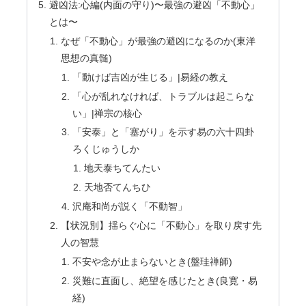
避凶法:心編(内面の守り)〜最強の避凶「不動心」
とは〜
なぜ「不動心」が最強の避凶になるのか(東洋
思想の真髄)
「動けば吉凶が生じる」|易経の教え
「心が乱れなければ、トラブルは起こらな
い」|禅宗の核心
「安泰」と「塞がり」を示す易の六十四卦
ろくじゅうしか
地天泰ちてんたい
天地否てんちひ
沢庵和尚が説く「不動智」
【状況別】揺らぐ心に「不動心」を取り戻す先
人の智慧
不安や念が止まらないとき(盤珪禅師)
災難に直面し、絶望を感じたとき(良寛・易
経)