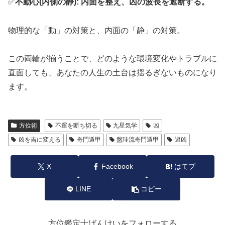
✅
不動心(内側の静): 内面を整え、凶の波長を遮断する。
物理的な「動」の対策と、内面の「静」の対策。
この両輪が揃うことで、どのような環境変化やトラブルに
直面しても、あなたの人生の土台は揺るぎないものになり
ます。
方位術
不運を断ち切る
九星気学
凶
凶を吉に変える
奇門遁甲
盤珪流奇門遁甲
避凶
X
Facebook
はてブ
LINE
コピー
方位鑑定士ばんけいをフォローする