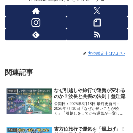
方位鑑定士ばんけい
関連記事
なぜ引越しや旅行で運勢が変わる
方位術
のか？波長と共振の法則｜盤珪流
公開日：2025年3月18日 最終更新日：
2026年7月10日「なぜか良いことが続
く」「引越しをしてから運気が一変し
た」――こうした現象は、単なる偶然や
迷信ではありません。古代中国の哲学書
『易経』には、運命の本質を突いた次の
吉方位旅行で運気を「爆上げ」！
方位術
ような言葉があり...