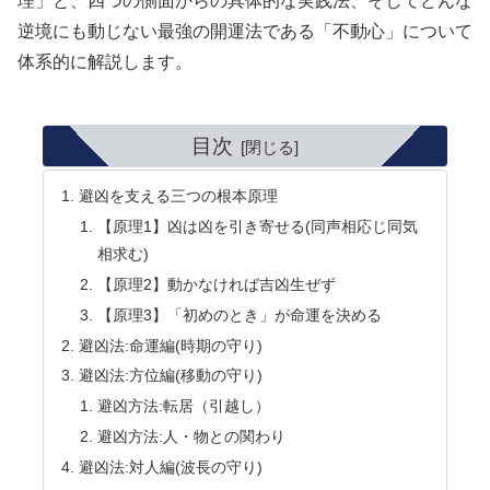
理」と、四つの側面からの具体的な実践法、そしてどんな
逆境にも動じない最強の開運法である「不動心」について
体系的に解説します。
目次
避凶を支える三つの根本原理
【原理1】凶は凶を引き寄せる(同声相応じ同気
相求む)
【原理2】動かなければ吉凶生ぜず
【原理3】「初めのとき」が命運を決める
避凶法:命運編(時期の守り)
避凶法:方位編(移動の守り)
避凶方法:転居（引越し）
避凶方法:人・物との関わり
避凶法:対人編(波長の守り)