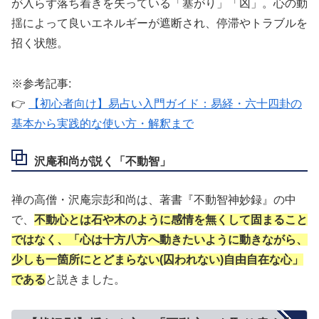
が入らず落ち着きを失っている「塞がり」「凶」。心の動
揺によって良いエネルギーが遮断され、停滞やトラブルを
招く状態。
※参考記事:
👉
【初心者向け】易占い入門ガイド：易経・六十四卦の
基本から実践的な使い方・解釈まで
沢庵和尚が説く「不動智」
禅の高僧・沢庵宗彭和尚は、著書『不動智神妙録』の中
で、
不動心とは石や木のように感情を無くして固まること
ではなく、「心は十方八方へ動きたいように動きながら、
少しも一箇所にとどまらない(囚われない)自由自在な心」
である
と説きました。