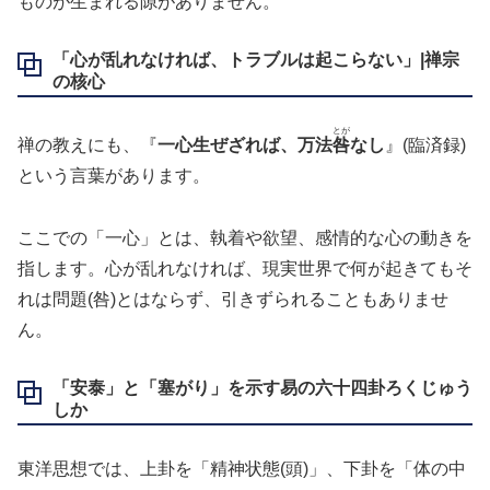
ものが生まれる隙がありません。
「心が乱れなければ、トラブルは起こらない」|禅宗
の核心
とが
禅の教えにも、『
一心生ぜざれば、万法
咎
なし
』(臨済録)
という言葉があります。
ここでの「一心」とは、執着や欲望、感情的な心の動きを
指します。心が乱れなければ、現実世界で何が起きてもそ
れは問題(咎)とはならず、引きずられることもありませ
ん。
「安泰」と「塞がり」を示す易の六十四卦ろくじゅう
しか
東洋思想では、上卦を「精神状態(頭)」、下卦を「体の中