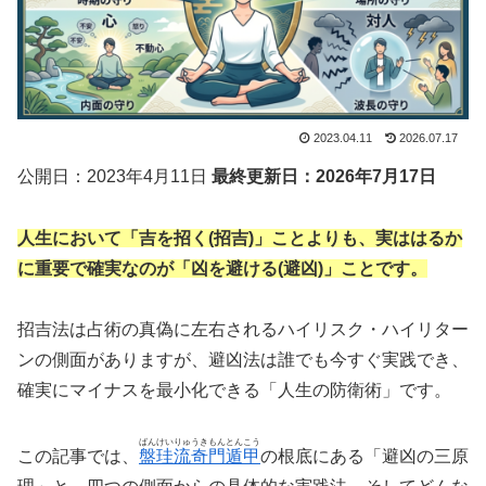
2023.04.11
2026.07.17
公開日：2023年4月11日
最終更新日：2026年7月17日
人生において「吉を招く(招吉)」ことよりも、実ははるか
に重要で確実なのが「凶を避ける(避凶)」ことです。
招吉法は占術の真偽に左右されるハイリスク・ハイリター
ンの側面がありますが、避凶法は誰でも今すぐ実践でき、
確実にマイナスを最小化できる「人生の防衛術」です。
ばんけいりゅうきもんとんこう
この記事では、
盤珪流奇門遁甲
の根底にある「避凶の三原