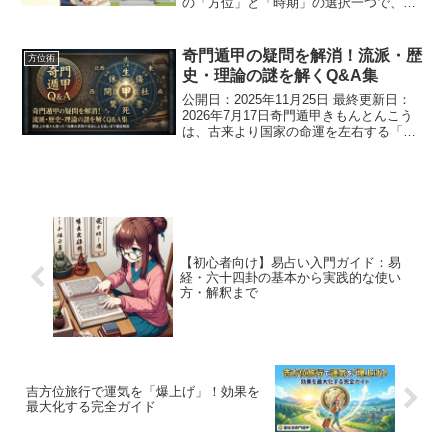
の「方位」と「時期」の選択一つで、そ
の後の運勢が大きく左右されることをご
存じですか？方位や時間が持つエネルギ
ーは、私たちの人生に絶大な影響を与え
奇門遁甲の疑問を解消！流派・歴
方位術
ます。特に、人生の最大の...
史・理論の謎を解くQ&A集
公開日：2025年11月25日 最終更新日：
2026年7月17日奇門遁甲きもんとんこう
は、古来より国家の命運を左右する「最
強の兵法」として伝えられてきました。
しかし、その奥深さゆえに、現代では数
多くの流派が存在し、理論も多様化して
います。「...
【初心者向け】易占い入門ガイド：易
経・六十四卦の基本から実践的な使い
方・解釈まで
吉方位旅行で運気を「爆上げ」！効果を
最大化する完全ガイド