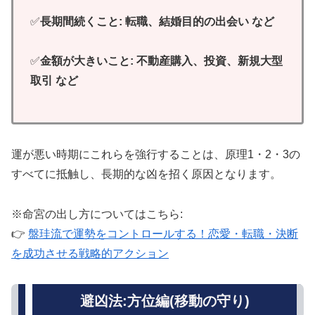
✅
長期間続くこと: 転職、結婚目的の出会い など
✅
金額が大きいこと: 不動産購入、投資、新規大型
取引 など
運が悪い時期にこれらを強行することは、原理1・2・3の
すべてに抵触し、長期的な凶を招く原因となります。
※命宮の出し方についてはこちら:
👉
盤珪流で運勢をコントロールする！恋愛・転職・決断
を成功させる戦略的アクション
避凶法:方位編(移動の守り)