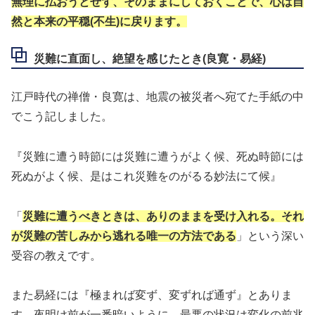
無理に払おうとせず、そのままにしておくことで、心は自
然と本来の平穏(不生)に戻ります。
災難に直面し、絶望を感じたとき(良寛・易経)
江戸時代の禅僧・良寛は、地震の被災者へ宛てた手紙の中
でこう記しました。
『災難に遭う時節には災難に遭うがよく候、死ぬ時節には
死ぬがよく候、是はこれ災難をのがるる妙法にて候』
「
災難に遭うべきときは、ありのままを受け入れる。それ
が災難の苦しみから逃れる唯一の方法である
」という深い
受容の教えです。
また易経には『極まれば変ず、変ずれば通ず』とありま
す。夜明け前が一番暗いように、最悪の状況は変化の前兆