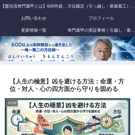
【盤珪流奇門遁甲とは】600件超の事故検証データに基づく「戦略的」
方位鑑定（引っ越し・新築着工）｜
お問い合わせ
プロフィール
更新情報一覧
奇門遁甲の実証事例｜引越し・着工
【人生の極意】凶を避ける方法：命運・方
位・対人・心の四方面から守りを固める
方位術