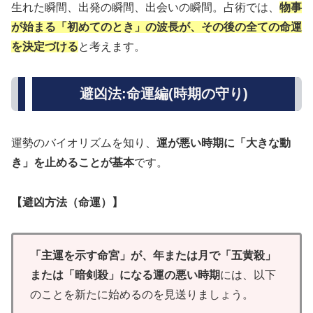
生れた瞬間、出発の瞬間、出会いの瞬間。占術では、
物事
が始まる「初めてのとき」の波長が、その後の全ての命運
を決定づける
と考えます。
避凶法:命運編(時期の守り)
運勢のバイオリズムを知り、
運が悪い時期に「大きな動
き」を止めることが基本
です。
【避凶方法（命運）】
「主運を示す命宮」が、年または月で「五黄殺」
または「暗剣殺」になる運の悪い時期
には、以下
のことを新たに始めるのを見送りましょう。