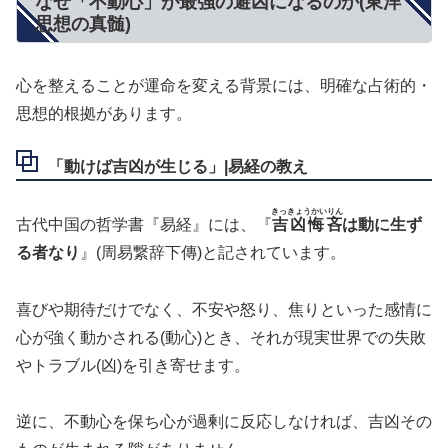
なぜ「不動心」が最強の避凶になるのか(東洋
思想の真髄)
心を整えることが運命を変える背景には、明確な占術的・
思想的根拠があります。
「動けば吉凶が生じる」|易経の教え
きっきょうかいりん
古代中国の哲学書『易経』には、『
吉凶悔吝
は動に生ず
る者なり
』(周易繋辞下傳)と記されています。
喜びや期待だけでなく、不安や怒り、焦りといった感情に
心が強く動かされる(動心)とき、それが現実世界での失敗
やトラブル(凶)を引き寄せます。
逆に、不動心を保ち心が過剰に反応しなければ、吉凶その