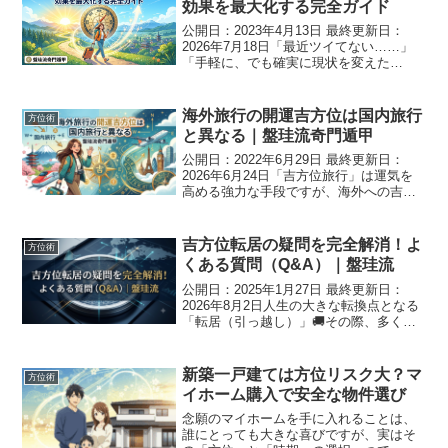
効果を最大化する完全ガイド
公開日：2023年4月13日 最終更新日：
2026年7月18日「最近ツイてない……」
「手軽に、でも確実に現状を変えた
い！」 そんな時、最も即効性があり、誰
でも始められる開運法が「吉方位旅行」
です。しかし、巷に溢れる「ただ良い方
海外旅行の開運吉方位は国内旅行
方位術
角へ行けばいい...
と異なる｜盤珪流奇門遁甲
公開日：2022年6月29日 最終更新日：
2026年6月24日「吉方位旅行」は運気を
高める強力な手段ですが、海外への吉方
位旅行には、国内旅行とはまったく異な
る独自の判断基準があります。 盤珪流奇
門遁甲ばんけいりゅうきもんとんこうで
吉方位転居の疑問を完全解消！よ
方位術
は、方位の...
くある質問（Q&A）｜盤珪流
公開日：2025年1月27日 最終更新日：
2026年8月2日人生の大きな転換点となる
「転居（引っ越し）」🚚その際、多くの
方が方位の吉凶を気にされますが、「ネ
ットの情報や流派、サイトによって吉凶
の結果がバラバラで、何を信じればいい
新築一戸建ては方位リスク大？マ
方位術
か分からない...
イホーム購入で安全な物件選び
念願のマイホームを手に入れることは、
誰にとっても大きな喜びですが、実はそ