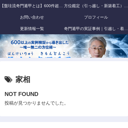
【盤珪流奇門遁甲とは】600件超の事故検証データに基づく「戦略的」方位術
方位鑑定（引っ越し・新築着工）｜盤珪流奇門遁甲
お問い合わせ
プロフィール
更新情報一覧
奇門遁甲の実証事例｜引越し・着工・旅行の方位吉凶を盤珪流で徹底検証
家相
NOT FOUND
投稿が見つかりませんでした。