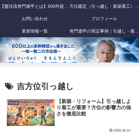
【盤珪流奇門遁甲とは】600件超の事故検証データに基づく「戦略的」方位術
方位鑑定（引っ越し・新築着工）｜盤珪流奇門遁甲
お問い合わせ
プロフィール
更新情報一覧
奇門遁甲の実証事例｜引越し・着工・旅行の方位吉凶を盤珪流で徹底検証
吉方位引っ越し
【新築・リフォーム】引っ越しよ
方位術
り着工が重要？方位の影響力の強
さを徹底比較
2026.06.22